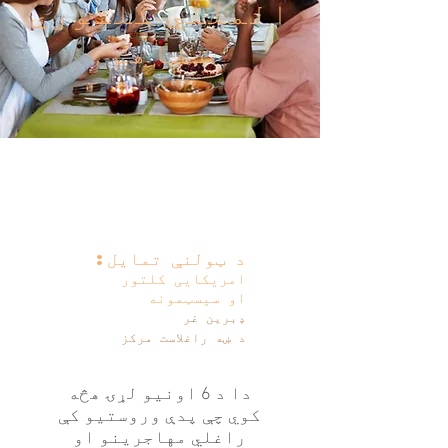
المللي کلتوري
تفاهم
د ټولنې تمایل:
امریکایی کلتور
او سیسټمونه
ډبرين غر
د ښه راغلاست مرکز
دا د 6 اونیو لړۍ هڅه
کوي چې پدې وروستیو کې
راغلي مهاجرینو او