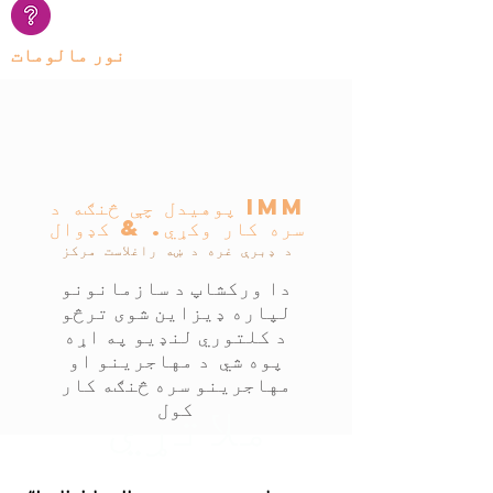
نور مالومات
پوهیدل چې څنګه د imm
سره کار وکړي. & کډوال
د ډبرې غره د ښه راغلاست مرکز
دا ورکشاپ د سازمانونو
لپاره ډیزاین شوی ترڅو
د کلتوري لنډیو په اړه
پوه شي د مهاجرینو او
مهاجرینو سره څنګه کار
ملاتړي
کول