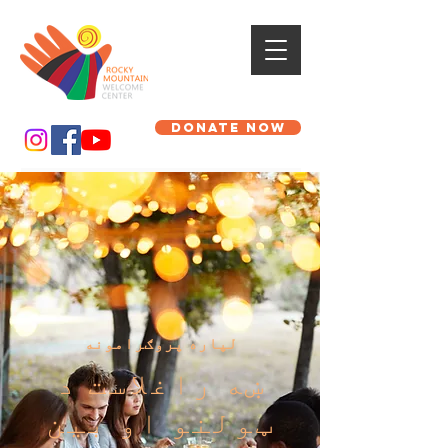
DONATE NOW
لپاره پروګرامونه
ښه راغلاست د
ټولنو او بین