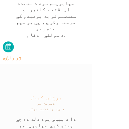
مهاجرینو سره د متحده
ایالاتو د کلتور او
سیسټمونو په پوهیدو کې
مرسته وکړي ، چې یو مهم
عنصر دی.
د ټولنې ادغام.
ژر راځي
یوځای کیدل
ډبرين غر
د ښه راغلاست مرکز
دا د پیښو یوه ډله ده چې
چمتو کوي مهاجرینو،