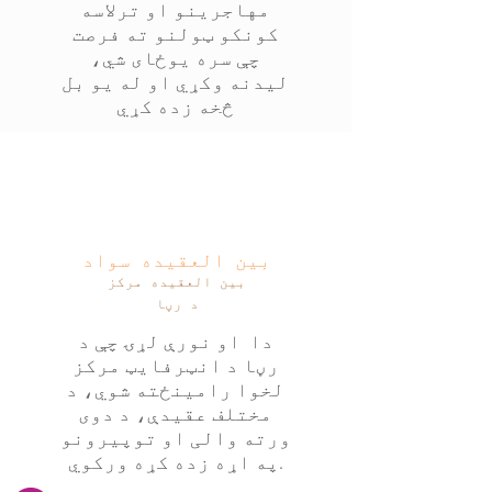
مهاجرینو او ترلاسه
کونکو ټولنو ته فرصت
چې سره یوځای شي،
لیدنه وکړي او له یو بل
څخه زده کړي
بین العقیده سواد
بین العقیده مرکز
د رڼا
دا او نورې لړۍ چې د
رڼا د انټرفایټ مرکز
لخوا رامینځته شوي، د
مختلف عقیدې، د دوی
ورته والی او توپیرونو
په اړه زده کړه ورکوي.