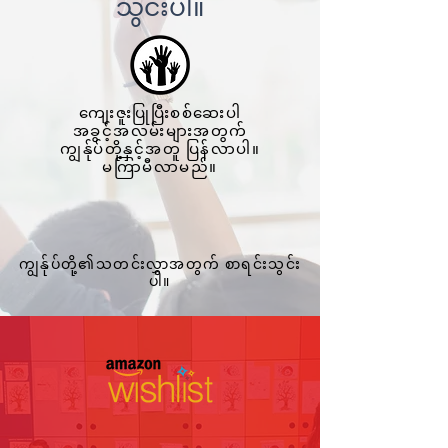
သွင်းပါ။
ကျေးဇူးပြုပြီးစစ်ဆေးပါ
အခွင့်အလမ်းများအတွက်
ကျွန်ုပ်တို့နှင့်အတူ ပြန်လာပါ။
မကြာမီလာမည်။
ကျွန်ုပ်တို့၏သတင်းလွှာအတွက် စာရင်းသွင်း
ပါ။