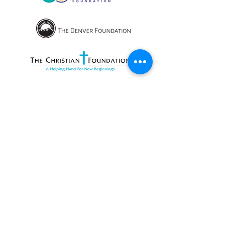
OPENING HOURS
We currently have hybrid working hours.
Please check with us before visiting.
Subscribe