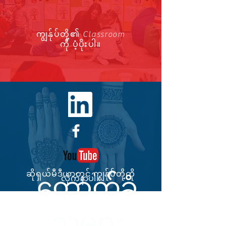
ကျွန်ုပ်တို့၏ Classroom
ကို ပံ့ပိုးပါ။
ဆိုရှယ်မီဒီယာတွင် ကျွန်ုပ်တို့ကို
ထောက်ခံ
လိုက်နာပါ။
သူများ