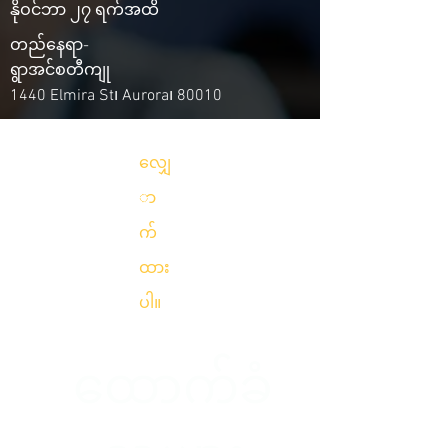
နိုဝင်ဘာ ၂၇ ရက်အထိ
တည်နေရာ-
ရွာအင်စတီကျု
1440 Elmira St၊ Aurora၊ 80010
လျှေ
ာ
က်
ထား
ပါ။
ထောက်ခံ