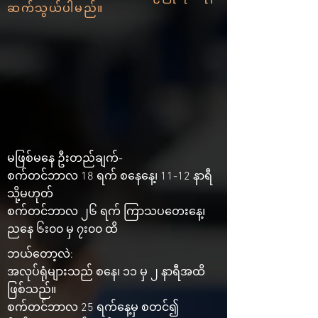
ဆက်သွယ်ပါမည်။
မဖြစ်မနေ ဦးတည်ချက်-
စက်တင်ဘာလ 18 ရက် စနေနေ့၊ 11-12 နာရီ
သို့မဟုတ်
စက်တင်ဘာလ ၂၆ ရက် ကြာသပတေးနေ့၊
ညနေ ၆း၀၀ မှ ၇း၀၀ ထိ
ဘယ်တော့လဲ:
အလုပ်ရုံများသည် စနေ၊ ၁၁ မှ ၂ နာရီအထိ
ဖြစ်သည်။
စက်တင်ဘာလ 25 ရက်နေ့မှ စတင်၍