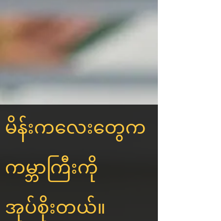
မိန်းကလေးတွေက
ကမ္ဘာကြီးကို
အုပ်စိုးတယ်။