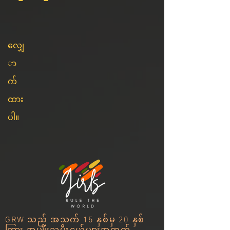
လျှေ
ာ
က်
ထား
ပါ။
GRW သည် အသက် 15 နှစ်မှ 20 နှစ်