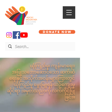
DONATE NOW
ယုံကြည်မှု၊ ကျန်းမာရေး၊
အပြုသဘောဆောင်သော ဆက်ဆံ
ရေးနှင့် အသိုက်အဝန်းများကြားတွင်
ယုံကြည်မှု မွေးမြူရန် ယဉ်ကျေးမှု
ဆိုင်ရာ အမှတ်သညာကို လက်ကိုင်ပြု
ခြင်း။