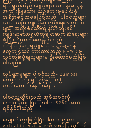
ကြား အမျိုးသမီးငယ်များအတွက်
ရည်ရွယ်သည့် ပျော်စရာ၊ အပြန်အလှန်
အကျိုးပြုသော၊ ယဉ်ကျေးမှုပေါင်းစုံ
အစီအစဉ်တစ်ခုဖြစ်သည်။ ပါဝင်သူများ
သည် ယဉ်ကျေးမှုနှင့် လူမှုရေးလက္ခဏာ
များ၊ အလုံးစုံသောကျန်းမာရေးနှင့်
ကျန်းမာသောရွယ်တူချင်းဆက်ဆံရေးများ
ဖွံ့ဖြိုးတိုးတက်စေရန် စသည့်
အကြောင်းအရာများကို ဆွေးနွေးရန်
လေ့ကျင့်သင်ကြားထားသည့် RMWC မှ
သင်တန်းပို့ချသူများမှ ဦးဆောင်မည်ဖြစ်
ပါသည်။
လှုပ်ရှားမှုများ ပါဝင်သည်- Zumba၊
တောင်တက်၊ ရုပ်ရှင်နှင့် အဖွဲ့
တည်ဆောက်ရေးဂိမ်းများ
ပါဝင်သူတိုင်းသည် အစီအစဉ်ကို
အောင်မြင်စွာပြီးဆုံးပါက $250 အထိ
ရရှိနိုင်ပါသည်။
လျှောက်လွှာဖြည့်ပြီးပါက သင့်အား
virtual interview အစီအစဉ်ပြုလုပ်ရန်