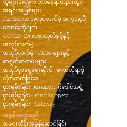
သူများအတွက် တစ်နေရာတည်းတွင်
အရင်းအမြစ်များ
Pandemic အလုပ်လက်မဲ့ အကူအညီ
တောင်းဆိုချက်
COVID-19၊ လစာထုတ်ခွင့်နှင့်
အလုပ်လက်မဲ့
အလုပ်လက်မဲ့- FAQs များနှင့်
စာရွက်စာတမ်းများ
အလုပ်ရှာဖွေရေးဆိုက်- ကော်လိုရာဒို
ချိတ်ဆက်ခြင်း။
ငှားရမ်းခြင်း-Amazon
ဂိုဒေါင်အဖွဲ့
ငှားရမ်းခြင်း- King Soopers
ငှားရမ်းခြင်း- Safeway
အခွန်အကူအညီ
အဝေးထိန်းအခွန်ဆောင်ခြင်း