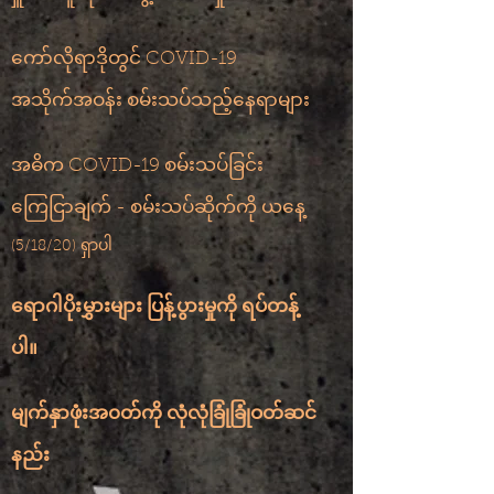
ကော်လိုရာဒိုတွင် COVID-19
အသိုက်အဝန်း စမ်းသပ်သည့်နေရာများ
အဓိက COVID-19 စမ်းသပ်ခြင်း
ကြေငြာချက် - စမ်းသပ်ဆိုက်ကို ယနေ့
​
(5/18/20) ရှာပါ
ရောဂါပိုးမွှားများ ပြန့်ပွားမှုကို ရပ်တန့်
​
ပါ။
မျက်နှာဖုံးအ၀တ်ကို လုံလုံခြုံခြုံဝတ်ဆင်
နည်း