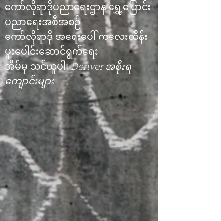
ကော်လိုရာဒိုပညာရေးဌာန ရွှေ့ပြောင်း
ပညာရေးအစီအစဉ်
ကော်လိုရာဒို အရေးပေါ် ကလေးထိန်း
ပူးပေါင်းဆောင်ရွက်ရေး
အိမ်မှ သင်ယူပါ၊
Denver အစိုးရ
ကျောင်းများ