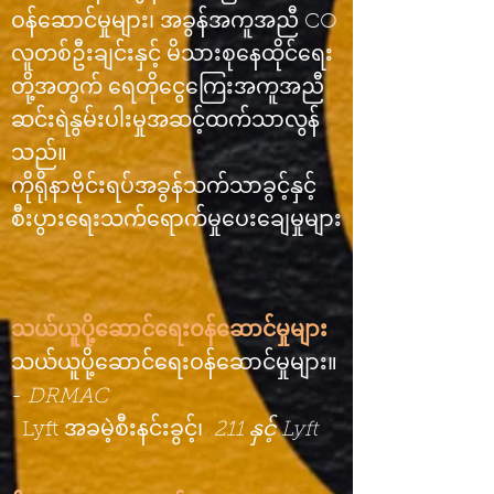
ဝန်ဆောင်မှုများ၊ အခွန်အကူအညီ CO
လူတစ်ဦးချင်းနှင့် မိသားစုနေထိုင်ရေး
တို့အတွက် ရေတိုငွေကြေးအကူအညီ
ဆင်းရဲနွမ်းပါးမှုအဆင့်ထက်သာလွန်
သည်။
ကိုရိုနာဗိုင်းရပ်အခွန်သက်သာခွင့်နှင့်
စီးပွားရေးသက်ရောက်မှုပေးချေမှုများ
သယ်ယူပို့ဆောင်ရေးဝန်ဆောင်မှုများ
သယ်ယူပို့ဆောင်ရေးဝန်ဆောင်မှုများ။
-
DRMAC
Lyft အခမဲ့စီးနင်းခွင့်၊
211 နှင့် Lyft