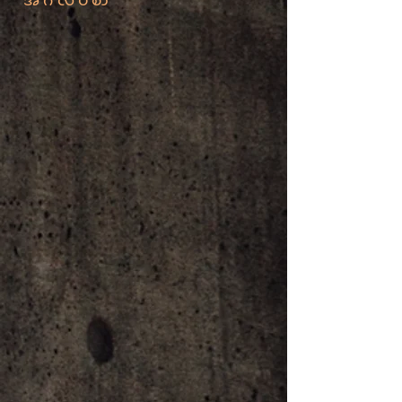
အင်္ဂလိပ်စာ