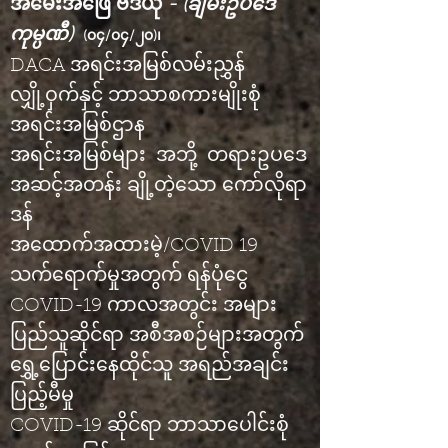
အမေးအဖြေ ဗီဒီယို
- (ချမ်းဥပဒေ
ကုမ္ပဏီ)
(၀၄/၀၄/၂၀)၊
DACA အရင်းအမြစ်လမ်းညွှန်
လျှို့ဝှက်နှင့် ဘာသာစကားမျိုးစုံ
အရင်းအမြစ်ဌာန
အရင်းအမြစ်များ
အဘို့
တရားဥပဒေ
အဆင့်အတန်း ချို့တဲ့သော ကော်လိုရာ
ဒန်
အထောက်အထားမဲ့/COVID 19
သက်ရောက်မှုအတွက် ရန်ပုံငွေ
COVID-19 ကာလအတွင်း အများ
ပြည်သူဆိုင်ရာ အစီအစဉ်များအတွက်
ရွှေ့ပြောင်းနေထိုင်သူ အရည်အချင်း
ပြည့်မီမှု
COVID-19 ဆိုင်ရာ ဘာသာပေါင်းစုံ