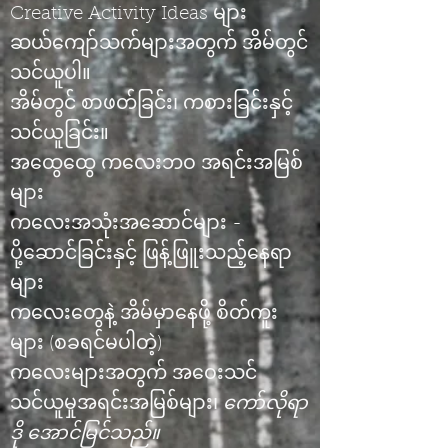
Creative Activity Ideas များ
ဆယ်ကျော်သက်များအတွက် အိမ်တွင်
သင်ယူပါ။
အိမ်တွင် စာဖတ်ခြင်း၊ ကစားခြင်းနှင့်
သင်ယူခြင်း။
အထွေထွေ ကလေးဘဝ အရင်းအမြစ်
များ
ကလေးအသုံးအဆောင်များ -
ပို့ဆောင်ခြင်းနှင့် ဖြန့်ဖြူးသည့်နေရာ
များ
ကလေးတွေနဲ့ အိမ်မှာနေဖို့ စိတ်ကူး
များ (စခရင်မပါတဲ့)
ကလေးများအတွက် အဝေးသင်
သင်ယူမှုအရင်းအမြစ်များ၊
ကော်လိုရာ
ဒို အောင်မြင်သည်။