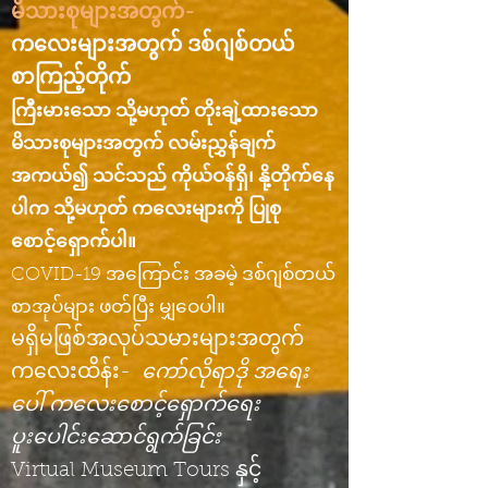
မိသားစုများအတွက်-
​
ကလေးများအတွက် ဒစ်ဂျစ်တယ်
စာကြည့်တိုက်
ကြီးမားသော သို့မဟုတ် တိုးချဲ့ထားသော
မိသားစုများအတွက် လမ်းညွှန်ချက်
အကယ်၍ သင်သည် ကိုယ်ဝန်ရှိ၊ နို့တိုက်နေ
ပါက သို့မဟုတ် ကလေးများကို ပြုစု
စောင့်ရှောက်ပါ။
COVID-19 အကြောင်း အခမဲ့ ဒစ်ဂျစ်တယ်
စာအုပ်များ ဖတ်ပြီး မျှဝေပါ။
မရှိမဖြစ်အလုပ်သမားများအတွက်
ကလေးထိန်း-
ကော်လိုရာဒို အရေး
ပေါ် ကလေးစောင့်ရှောက်ရေး
ပူးပေါင်းဆောင်ရွက်ခြင်း
Virtual Museum Tours နှင့်