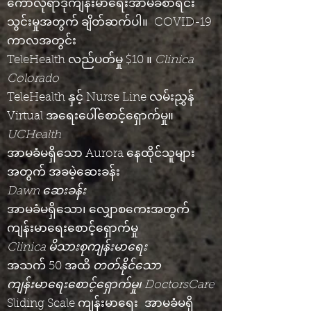
ကော်လိုရာဒိုကျန်းမာရေးအာမခံစာရင်း
သွင်းမှုအတွက် ချိတ်ဆက်ပါ။
COVID-19
ကာလအတွင်း
TeleHealth လည်ပတ်မှု $10 ။
Clinica
Colorado
TeleHealth နှင့် Nurse Line လမ်းညွှန်
Virtual အရေးပေါ်စောင့်ရှောက်မှု။
UCHealth
အာမခံမရှိသော Aurora နေထိုင်သူများ
အတွက် အခမဲ့ဆေးခန်း
Dawn ဆေးခန်း
အာမခံမရှိသော၊ လျှောစကေးအတွက်
ကျန်းမာရေးစောင့်ရှောက်မှု
Clinica မိသားစုကျန်းမာရေး
အသက် 50 အထိ
တတ်နိုင်သော
ကျန်းမာရေးစောင့်ရှောက်မှု၊ DoctorsCare
Sliding Scale ကျန်းမာရေး
အာမခံမရှိ