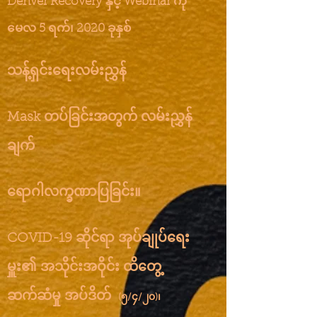
Denver Recovery နှင့် Webinar ကို
မေလ 5 ရက်၊ 2020 ခုနှစ်
သန့်ရှင်းရေးလမ်းညွှန်
Mask တပ်ခြင်းအတွက် လမ်းညွှန်
ချက်
ရောဂါလက္ခဏာပြခြင်း။
COVID-19 ဆိုင်ရာ အုပ်ချုပ်ရေး
မှူး၏ အသိုင်းအဝိုင်း ထိတွေ့
ဆက်ဆံမှု အပ်ဒိတ်
(၅/၄/၂၀)၊