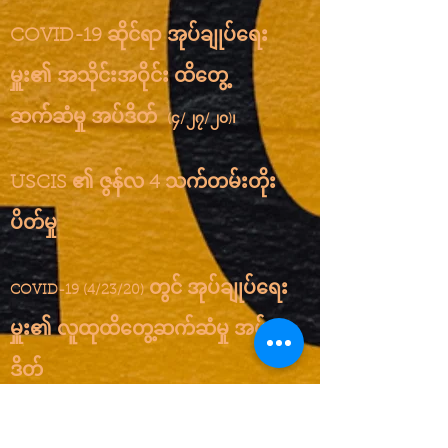
COVID-19 ဆိုင်ရာ အုပ်ချုပ်ရေး
မှူး၏ အသိုင်းအဝိုင်း ထိတွေ့
ဆက်ဆံမှု အပ်ဒိတ်
(၄/၂၇/၂၀)၊
USCIS ၏ ဇွန်လ 4 သက်တမ်းတိုး
ပိတ်မှု
တွင် အုပ်ချုပ်ရေး
COVID-19 (4/23/20)
မှူး၏ လူထုထိတွေ့ဆက်ဆံမှု အပ်
ဒိတ်
COVID-19 အတွက် စမ်းသပ်ရမည့်