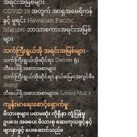
အရင်းအမြစ်များ
COVID 19 အတွက် အာရှအမေရိကန်
နှင့် မူရင်း Hawaiian Pacific
Islander ဘာသာစကားအရင်းအမြစ်
များ
သက်ကြီးရွယ်အို အရင်းအမြစ်များ-
သက်ကြီးရွယ်အိုဆိုင်ရာ Denver ရုံး
ဘီးပေါ်ရှိအစားအစာများ
သက်ကြီးရွယ်အိုဆိုင်ရာ နယ်မြေအေဂျင်စီ။
drcog
ဘီးပေါ်ရှိအစားအစာများ။
Senior Hub ၊
ကျန်းမာရေးစောင့်ရှောက်မှု:
မိသားစုများ ပထမဆုံး ကိုရိုနာ တုံ့ပြန်မှု
ဥပဒေ၊ အခပေး မိသားစု ဆေးကုသခွင့်နှင့်
ဖျားနာခွင့် ပေးဆောင်သည်။