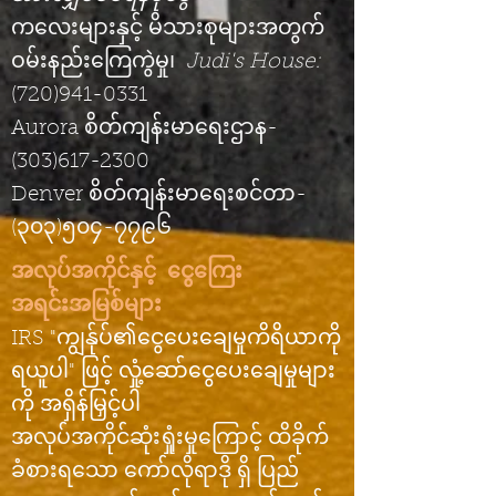
ကလေးများနှင့် မိသားစုများအတွက်
ဝမ်းနည်းကြေကွဲမှု၊
Judi's House:
(720)941-0331
Aurora စိတ်ကျန်းမာရေးဌာန-
(303)617-2300
Denver စိတ်ကျန်းမာရေးစင်တာ-
(၃၀၃)၅၀၄-၇၇၉၆
အလုပ်အကိုင်နှင့်
ငွေကြေး
အရင်းအမြစ်များ
​
IRS "ကျွန်ုပ်၏ငွေပေးချေမှုကိရိယာကို
ရယူပါ" ဖြင့် လှုံ့ဆော်ငွေပေးချေမှုများ
ကို အရှိန်မြှင့်ပါ
​​
အလုပ်အကိုင်ဆုံးရှုံးမှုကြောင့် ထိခိုက်
ခံစားရသော ကော်လိုရာဒို
ရှိ ပြည်