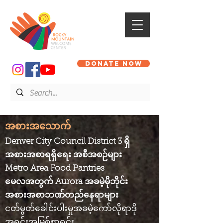
DONATE NOW
အစားအသောက်
Denver City Council District 3 ရှိ
အစားအစာရရှိရေး အစီအစဉ်များ
Metro Area Food Pantries
မေလအတွက် Aurora အခမဲ့မိုဘိုင်း
အစားအစာဘဏ်တည်နေရာများ
ငတ်မွတ်ခေါင်းပါးမှုအခမဲ့ကော်လိုရာဒို
အရင်းအမြစ်စာရင်း