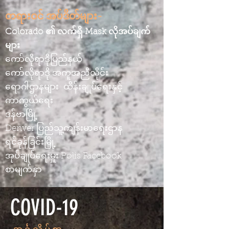
တရားဝင် အပ်ဒိတ်များ-
Colorado ၏ လက်ရှိ Mask လိုအပ်ချက်
များ
ကော်လိုရာဒိုပြည်နယ်
ကော်လိုရာဒို အကူအညီလိုင်း
ရောဂါဌာနများ
ထိန်းချုပ်ရေးနှင့်
ကာကွယ်ရေး
ဒန်ဗာမြို့
Denver ပြည်သူ့ကျန်းမာရေးဌာန
ရင်ခုန်ခြင်းမြို့
အုပ်ချုပ်ရေးမှူး Polis Facebook
စာမျက်နှာ
COVID-19