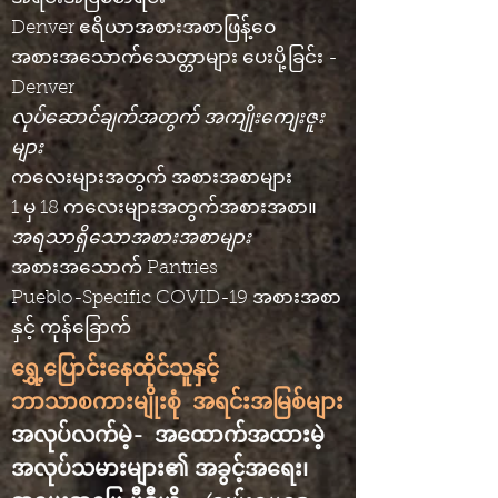
Denver ဧရိယာအစားအစာဖြန့်ဝေ
အစားအသောက်သေတ္တာများ ပေးပို့ခြင်း -
Denver
လုပ်ဆောင်ချက်အတွက် အကျိုးကျေးဇူး
များ
ကလေးများအတွက် အစားအစာများ
1 မှ 18 ကလေးများအတွက်အစားအစာ။
အရသာရှိသောအစားအစာများ
အစားအသောက် Pantries
Pueblo-Specific COVID-19 အစားအစာ
နှင့် ကုန်ခြောက်
ရွှေ့ပြောင်းနေထိုင်သူနှင့်
ဘာသာစကားမျိုးစုံ
အရင်းအမြစ်များ
အလုပ်လက်မဲ့-
အထောက်အထားမဲ့
အလုပ်သမားများ၏ အခွင့်အရေး၊