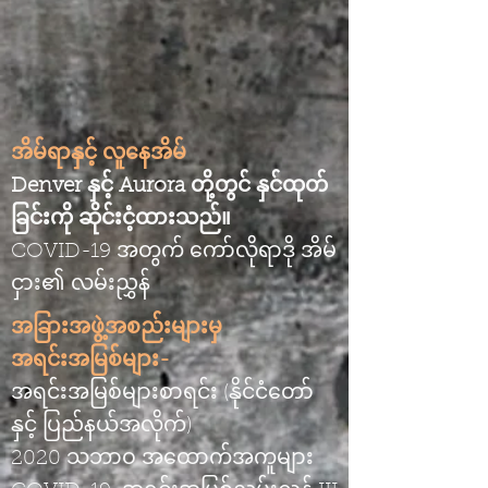
အိမ်ရာနှင့် လူနေအိမ်
Denver နှင့် Aurora တို့တွင် နှင်ထုတ်
ခြင်းကို ဆိုင်းငံ့ထားသည်။
COVID-19 အတွက် ကော်လိုရာဒို အိမ်
ငှား၏ လမ်းညွှန်
အခြားအဖွဲ့အစည်းများမှ
အရင်းအမြစ်များ-
အရင်းအမြစ်များစာရင်း (နိုင်ငံတော်
နှင့် ပြည်နယ်အလိုက်)
2020 သဘာဝ အထောက်အကူများ