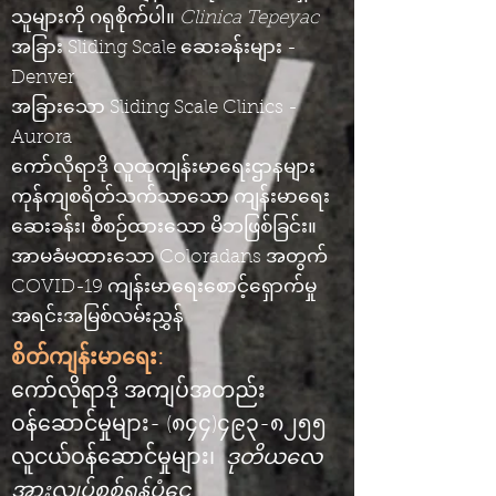
သူများကို ဂရုစိုက်ပါ။
Clinica Tepeyac
အခြား Sliding Scale ဆေးခန်းများ -
Denver
အခြားသော Sliding Scale Clinics -
Aurora
ကော်လိုရာဒို လူထုကျန်းမာရေးဌာနများ
ကုန်ကျစရိတ်သက်သာသော ကျန်းမာရေး
ဆေးခန်း၊ စီစဉ်ထားသော မိဘဖြစ်ခြင်း။
အာမခံမထားသော Coloradans အတွက်
COVID-19 ကျန်းမာရေးစောင့်ရှောက်မှု
အရင်းအမြစ်လမ်းညွှန်
စိတ်ကျန်းမာရေး:
ကော်လိုရာဒို အကျပ်အတည်း
ဝန်ဆောင်မှုများ- (၈၄၄)၄၉၃-၈၂၅၅
လူငယ်ဝန်ဆောင်မှုများ၊
ဒုတိယလေ
အားလျှပ်စစ်ရန်ပုံငွေ