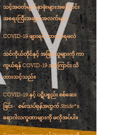
သင့်အဝတ်မျက်နှာဖုံးများအကြောင်း
အရေးကြီးအချက်အလက်များ
COVID-19 ဖျားရင် ဘာလုပ်ရမလဲ
သင်ကိုယ်တိုင်နှင့် အခြားသူများကို ကာ
ကွယ်ရန် COVID-19 အကြောင်း သိ
ထားသင့်သည်။
COVID-19 နှင့် ပဋိပစ္စည်း စစ်ဆေး
ခြင်း-
စမ်းသပ်ရန်အတွက် Stride*
s
ရောဂါလက္ခဏာများကို မလိုအပ်ပါ။