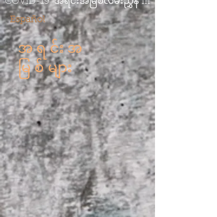
COVID-19
အရင်းအမြစ်လမ်းညွှန် III
Español
အရင်းအ
မြစ်များ