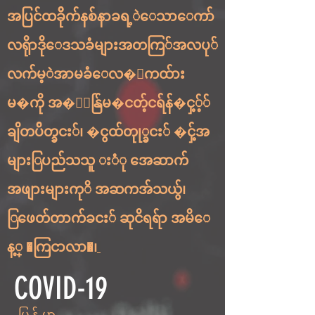
အပြင်ထခိိုက်နစ်နာခရ့ဲေသာေကာ်
လရိုာဒိုေဒသခံများအတကြ်အလပု်
လက်မ့ဲအာမခံေလ�ာကထ်ား
မ�ကို အ�ိှန်ြမ�ငတ့်ငရ်န်�ငှ့့််
ချိတပ်ိတ္ခငး်၊ �ငွထ်တုု္ခငး် �ငှ့်အ
များြပည်သသူ းံု အေဆာက်
အဖျားများကုိ အဆကအ်သယွ်၊
ြဖေတ်တာက်ခငး် ဆုငိရရ်ာ အမိေ
န့္ �ကြငာလာ�၊
COVID-19
မြန်မာ