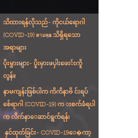
သိထားရန်လိုသည်- ကိုငယ်ရောဂါ
(COVID-19) ตามคุณ သိရှိရသော
အရာများ
ပိုးမွှားများ- ပိူးမှားဖပှါးဖေး်းကိူ
လွန်။
နာမကျန်းဖြစ်ပါက ကိကိနာဗိ င်းရပ်
စ်ေရာဂါ (COVID-19) က းစက်ခံရပါ
က လိိက်နာေဆာင်ရွက်ရန်၊
နှင်ထုတ်ခြင်း- COVID-19ေ�ကာ့