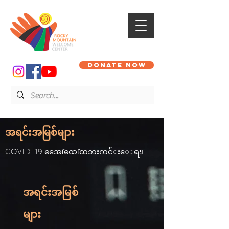
DONATE NOW
အရင်းအမြစ်များ
COVID-19 အေေƭထေƭထဘးကင်◌းေ◌ရး၊
အရင်းအမြစ်
များ