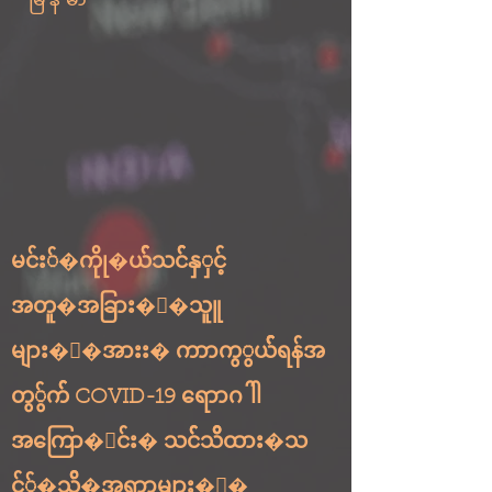
မင်း်�ကိုု�ယ််သင််နှှင့်
အတူ�အခြား�း�သူူ
များ�း�အားး� ကာာကွွယ်််ရန်အ
တွွ်က်် COVID-19 ရောာဂါါ
အကြော�ာင်း� သင််သိိထား�သ
င့််�သို့်�အရာာများ�း�