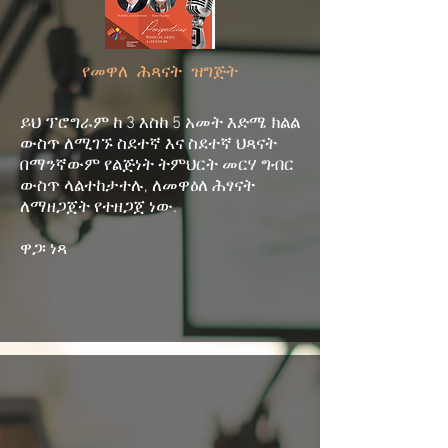
የመዋለ ሕጻናት ዝግጅት
ይህ ፕሮግራም ከ 3 እስከ 5 አመት እድሜ ክልል
ውስጥ ለሚገኙ ስደተኛ እና ስደተኛ ህጻናት
በማንኛውም የልጅነት ትምህርት መርሃ ግብር
ውስጥ ላልተከታተሉ, ለመዋዕለ ሕፃናት
ለማዘጋጀት የተዘጋጀ ነው.
ዋጋ፡ ነጻ