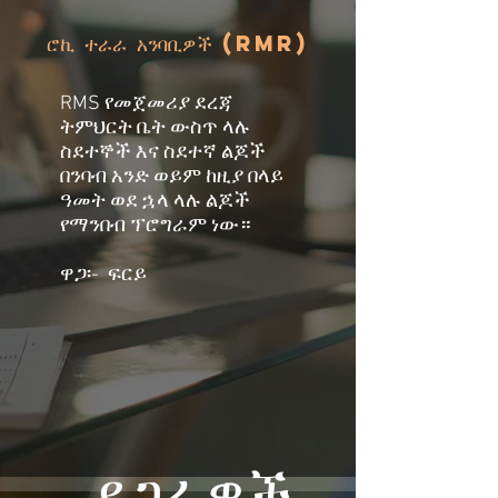
ሮኪ ተራራ አንባቢዎች (RMr)
RMS የመጀመሪያ ደረጃ
ትምህርት ቤት ውስጥ ላሉ
ስደተኞች እና ስደተኛ ልጆች
በንባብ አንድ ወይም ከዚያ በላይ
ዓመት ወደ ኋላ ላሉ ልጆች
የማንበብ ፕሮግራም ነው።
ዋጋ፡-
ፍርይ
ደጋፊዎች