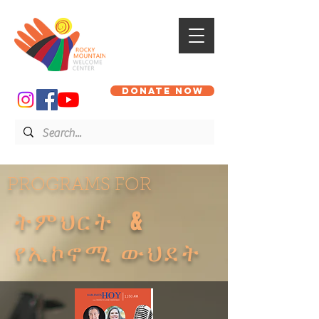
DONATE NOW
PROGRAMS FOR
ትምህርት &
የኢኮኖሚ ውህደት