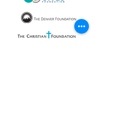
OPENING HOURS
We currently have hybrid working hours.
Please check with us before visiting.
Subscribe