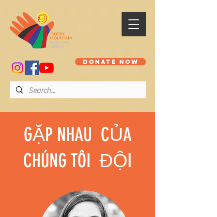
DONATE NOW
GẶP NHAU CỦA
CHÚNG TÔI ĐỘI