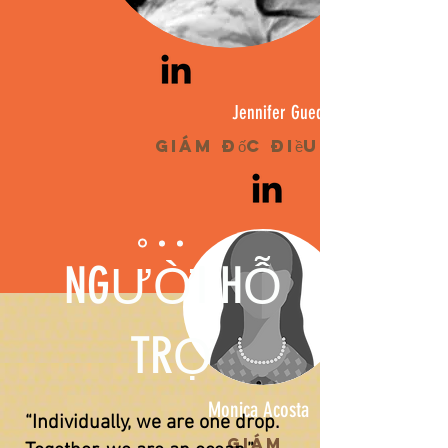
Jennifer Gueddiche
Giám đốc điều hành
NGƯỜI HỖ
TRỢ
Monica Acosta
“Individually, we are one drop.
Giám