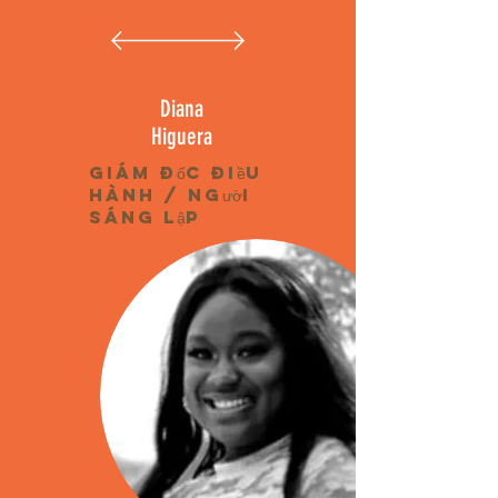
Diana
Higuera
Giám đốc điều
hành / Người
sáng lập