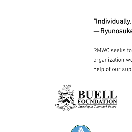
“Individually
— Ryunosuke
RMWC seeks to b
organization w
help of our sup