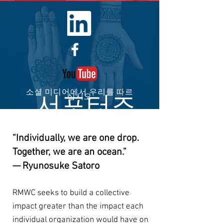
소셜 미디어에서 우리를 따르
서포터즈
십시오
“Individually, we are one drop.
Together, we are an ocean.”
— Ryunosuke Satoro
RMWC seeks to build a collective
impact greater than the impact each
individual organization would have on