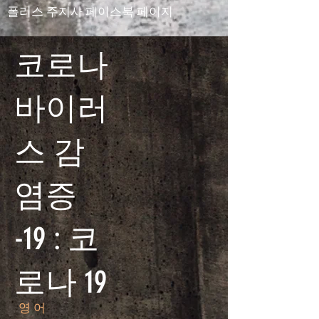
폴리스 주지사 페이스북 페이지
코로나
바이러
스 감
염증
-19 : 코
로나 19
영어