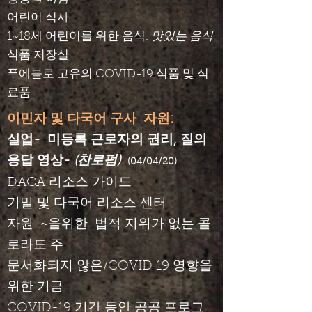
어린이 식사
1~18세 어린이를 위한 음식.
맛있는 음식
식품 저장실
푸에블로 고유의 COVID-19 식품 및 식
료품
이민자 및 다국어 구사
자원:
실업-
미등록 근로자의 권리, 질의
응답 영상-
(찬로펌)
(04/04/20)
DACA 리소스 가이드
기밀 및 다국어 리소스 센터
자원
~을위한
법적 지위가 없는 콜
로라도 주
문서화되지 않은/COVID 19 영향을
위한 기금
COVID-19 기간 동안 공공 프로그