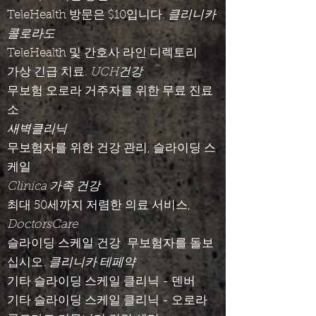
TeleHealth 방문은 $10입니다.
클리니카
콜로라도
TeleHealth 및 간호사 라인 디렉토리
가상 긴급 치료.
UCH건강
무보험 오로라 거주자를 위한 무료 진료
소
새벽클리닉
무보험자를 위한 건강 관리, 슬라이딩 스
케일
Clinica 가족 건강
최대 50세까지 저렴한 의료 서비스,
DoctorsCare
슬라이딩 스케일 건강
무보험자를 돌보
십시오.
클리니카 테페약
기타 슬라이딩 스케일 클리닉 - 덴버
기타 슬라이딩 스케일 클리닉 - 오로라