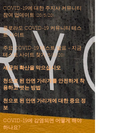
COVID-19에 대한 주지사 커뮤니티
참여 업데이트
(20/5/20)
콜로라도 COVID-19 커뮤니티 테스
트 사이트
주요 COVID-19 테스트 발표 - 지금
​
테스트 사이트 찾기
(5/18/20)
​
세균의 확산을 막으십시오
천으로 된 안면 가리개를 안전하게 착
용하고 벗는 방법
천으로 된 안면 가리개에 대한 중요 정
보
COVID-19에 감염되면 어떻게 해야
하나요?