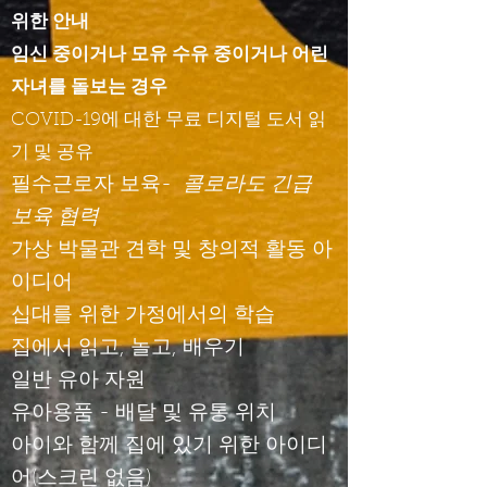
위한 안내
임신 중이거나 모유 수유 중이거나 어린
자녀를 돌보는 경우
COVID-19에 대한 무료 디지털 도서 읽
기 및 공유
필수근로자 보육-
콜로라도 긴급
보육 협력
가상 박물관 견학 및 창의적 활동 아
이디어
십대를 위한 가정에서의 학습
집에서 읽고, 놀고, 배우기
일반 유아 자원
유아용품 - 배달 및 유통 위치
아이와 함께 집에 있기 위한 아이디
어(스크린 없음)