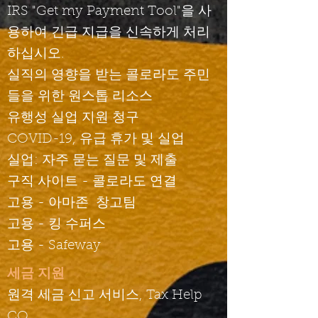
IRS "Get my Payment Tool"을 사
용하여 긴급 지급을 신속하게 처리
하십시오.
​​
실직의 영향을 받는 콜로라도
주민
들을 위한 원스톱 리소스
유행성 실업 지원 청구
COVID-19, 유급 휴가 및 실업
실업: 자주 묻는 질문 및 제출
구직 사이트 - 콜로라도 연결
고용 - 아마존
창고팀
고용 - 킹 수퍼스
고용 - Safeway
세금 지원
원격 세금 신고 서비스, Tax Help
CO