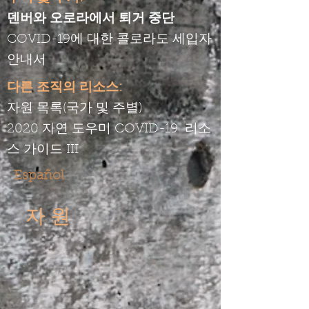
덴버와 오로라에서 퇴거 중단
COVID-19에 대한 콜로라도 세입자
안내서
다른 조직의 리소스:
자원 목록(국가 및 주별)
2020 자연 도우미 COVID-19
리소
스 가이드 III
Español
자원