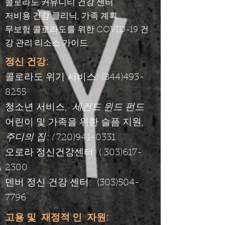
콜로라도 커뮤니티 건강 센터
저비용 건강 클리닉, 가족 계획
무보험 콜로라도를 위한 COVID-19 건
강 관리 리소스 가이드
정신 건강:
콜로라도 위기 서비스: (844)493-
8255
청소년 서비스,
세컨드 윈드 펀드
어린이 및 가족을 위한 슬픔 지원,
주디의 집: (
720)941-0331
오로라 정신건강센터: (
303)617-
2300
덴버 정신 건강 센터:
(303)504-
7796
고용 및
재정적 인
자원:
​