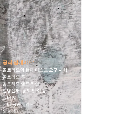
공식 업데이트:
콜로라도의 현재 마스크 요구 사항
콜로라도 주
콜로라도 헬프 라인
질병센터
통제 및 예방
덴버 시
덴버 공중보건국
오로라 시