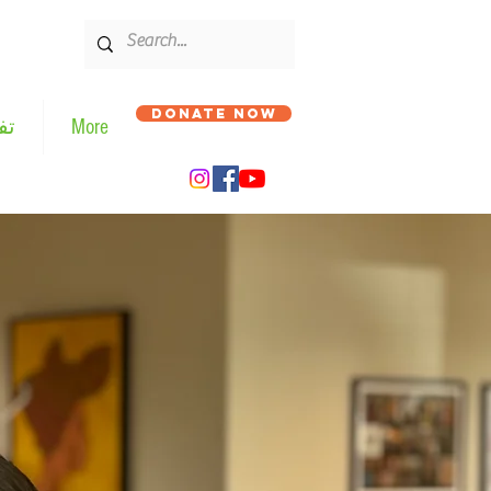
DONATE NOW
More
تف