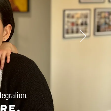
tegration.
re.