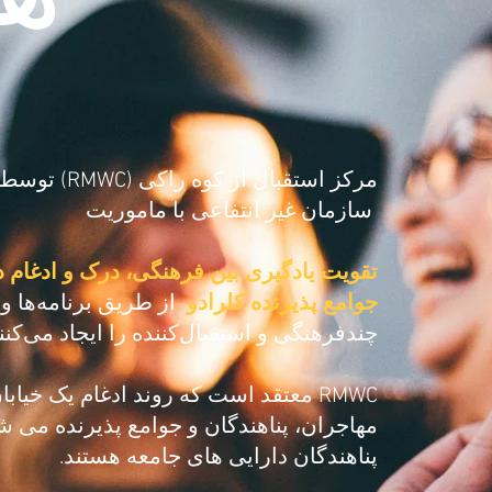
مرکز استقبال از کوه راکی (RMWC) توسط
سازمان غیر انتفاعی با ماموریت
تقویت یادگیری بین فرهنگی، درک و ادغام در
جوامع پذیرنده کلرادو
از طریق برنامه‌ها و
چندفرهنگی و استقبال‌کننده را ایجاد می‌کنند
RMWC معتقد است که روند ادغام یک خی
مهاجران، پناهندگان و جوامع پذیرنده می شو
پناهندگان دارایی های جامعه هستند.