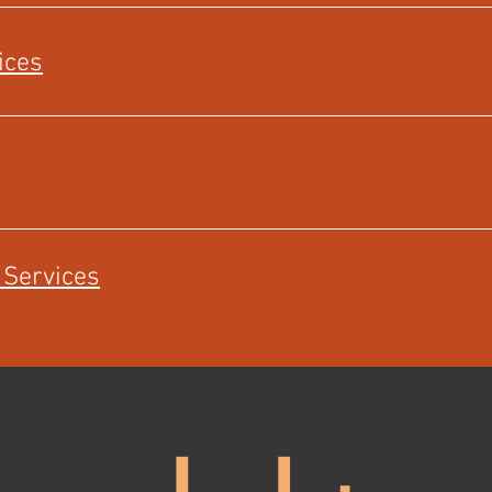
ices
 Services