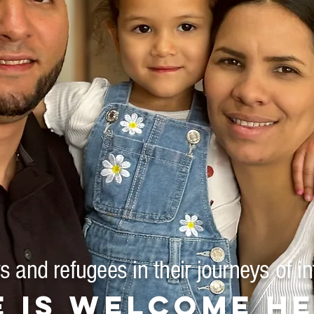
 and refugees in their journeys of in
 is welcome he