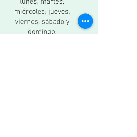
lunes, martes,
miércoles, jueves,
viernes, sábado y
domingo.
También
aprenderemos
Enero, Febrero,
Marcha, Abril, Mayo,
Junio, Julio, Agosto,
Septiembre, Octubre,
Noviembre,
Diciembre.
Mirar