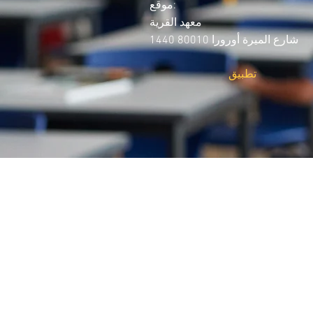
موقع:
معهد القرية
1440 شارع الميرة أورورا 80010
تطبيق