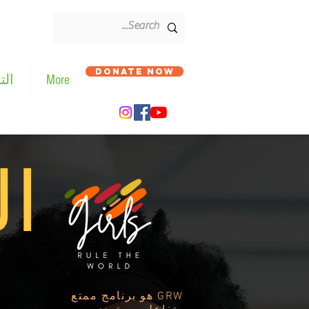
DONATE NOW
More
الت
ال
GRW هو برنامج ممتع