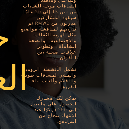
وتفاعلي ومتعدد
الثقافات موجه للشابات
من سن 15 إلى 20 عامًا.
سيقود المشاركين
ح
مدربون من RMWC تم
تدريبهم لمناقشة مواضيع
مثل الهوية الثقافية
والاجتماعية ، والصحة
الشاملة ، وتطوير
علاقات صحية بين
الأقران.
الع
تشمل الأنشطة: الزومبا
والمشي لمسافات طويلة
والأفلام وألعاب بناء
الفريق
يمكن لكل مشارك
الحصول على ما يصل
إلى 250 دولارًا عند
الانتهاء بنجاح من
البرنامج.