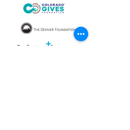
OPENING HOURS
We currently have hybrid working hours.
Please check with us before visiting.