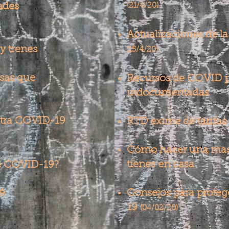
ades
(21/4/20)
Actualizaciones de l
y trenes
(15/4/20)
sas que
Recursos de COVID 
indocumentadas
​
ntra COVID-19
RTD exime de tarifas
Cómo hacer una masc
tienes en casa
de COVID-19?
Consejos para proteg
9
19
(04/02/20)