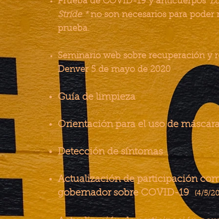
Prueba de COVID-19 y anticuerpos
Lo
Stride *
no son necesarios para poder r
prueba.
Seminario web sobre recuperación y r
Denver 5 de mayo de 2020
Guía de limpieza
Orientación para el uso de máscar
Detección de síntomas
Actualización de participación com
gobernador sobre COVID-19
(4/5/20