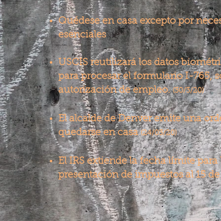
Quédese en casa excepto por nece
esenciales
USCIS reutilizará los datos biométr
para procesar el formulario I-765, s
autorización de empleo.
(30/3/20)
El alcalde de Denver emite una ord
quedarse en casa
(24/03/20)
El IRS extiende la fecha límite para 
presentación de impuestos al 15 de 