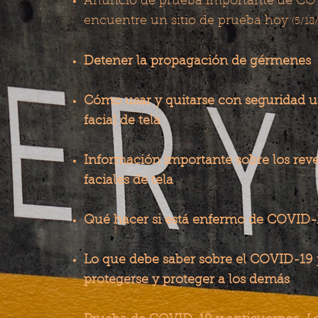
Anuncio de prueba importante de CO
encuentre un sitio de prueba hoy
(5/18
​
Detener la propagación de gérmenes
Cómo usar y quitarse con seguridad u
facial de tela
Información importante sobre los rev
faciales de tela
Qué hacer si está enfermo de COVID-
Lo que debe saber sobre el COVID-19 
protegerse y proteger a los demás