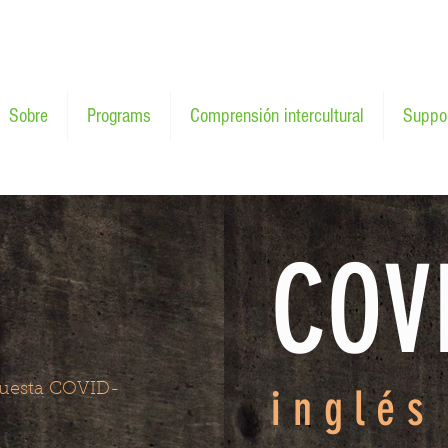
Sobre
Programs
Comprensión intercultural
Suppo
COV
Corona
puesta COVID-
inglés