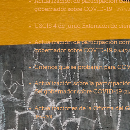
Actualización de participación com
gobernador sobre COVID-19
(27/4/2
USCIS 4 de junio Extensión de cier
Actualización de participación com
gobernador sobre COVID-19
(23/4/2
Criterios que se probarán para CO
Actualización sobre la participaci
del gobernador sobre COVID-19
(21
Actualizaciones de la Oficina del 
(15/4/20)