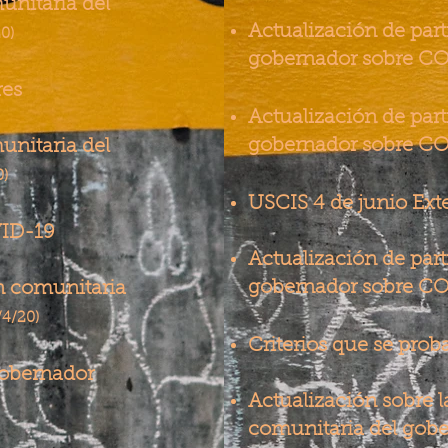
unitaria del
Actualización de par
0)
gobernador sobre C
res
Actualización de par
gobernador sobre C
unitaria del
0)
USCIS 4 de junio Exte
VID-19
Actualización de par
gobernador sobre C
ón comunitaria
/4/20)
Criterios que se pro
Gobernador
Actualización sobre l
comunitaria del gob