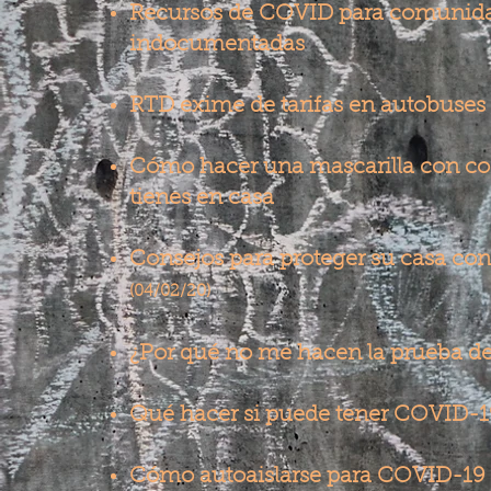
Recursos de COVID para comunid
indocumentadas
​
RTD exime de tarifas en autobuses 
Cómo hacer una mascarilla con co
tienes en casa
Consejos para proteger su casa co
(04/02/20)
¿Por qué no me hacen la prueba 
Qué hacer si puede tener COVID-1
Cómo autoaislarse para COVID-19