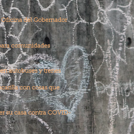
a Oficina del Gobernador
para comunidades
 en autobuses y trenes
arilla con cosas que
er su casa contra COVID-