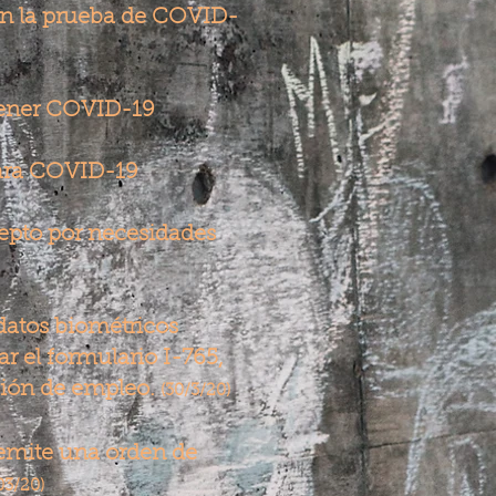
n la prueba de COVID-
tener COVID-19
ara COVID-19
epto por necesidades
 datos biométricos
r el formulario I-765,
ción de empleo.
(30/3/20)
 emite una orden de
03/20)