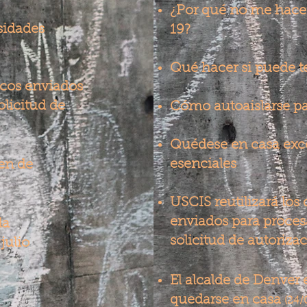
¿Por qué no me hace
sidades
19?
Qué hacer si puede 
icos enviados
olicitud de
Cómo autoaislarse p
Quédese en casa exc
esenciales
en de
USCIS reutilizará los
enviados para procesa
la
solicitud de autoriza
julio
El alcalde de Denver
quedarse en casa
(24/