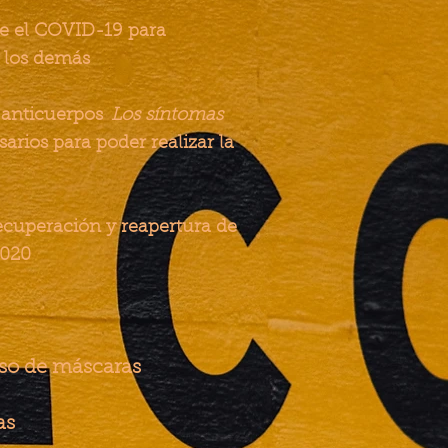
re el COVID-19 para
a los demás
anticuerpos
Los síntomas
arios para poder realizar la
ecuperación y reapertura de
2020
uso de máscaras
as