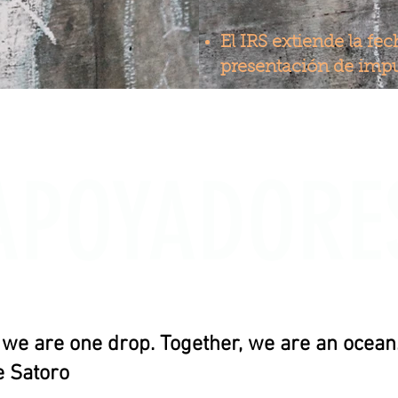
El IRS extiende la fec
presentación de impue
APOYADORE
, we are one drop. Together, we are an ocean.
 Satoro