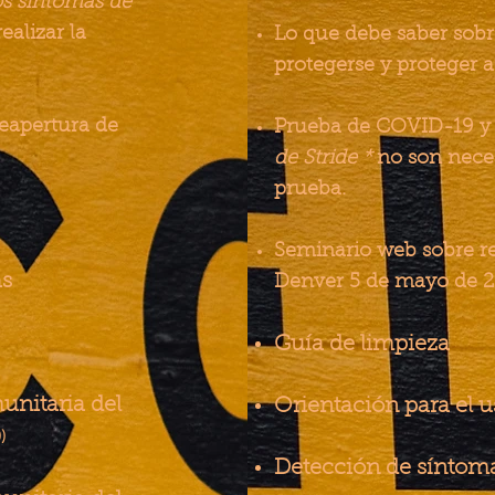
s síntomas de
ealizar la
Lo que debe saber sob
protegerse y proteger 
eapertura de
Prueba de COVID-19 y 
de Stride *
no son neces
prueba.
Seminario web sobre r
as
Denver 5 de mayo de 
Guía de limpieza
unitaria del
Orientación para el 
)
Detección de síntom