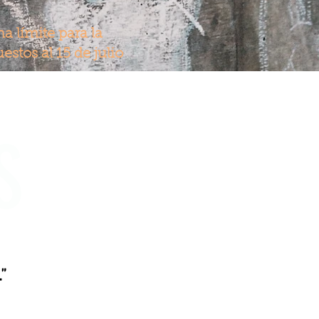
ha límite para la
stos al 15 de julio
S
”