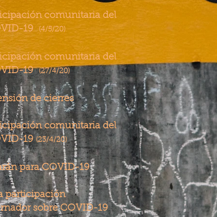
ticipación comunitaria del
OVID-19
(4/5/20)
ticipación comunitaria del
OVID-19
(27/4/20)
nsión de cierres
ticipación comunitaria del
OVID-19
(23/4/20)
barán para COVID-19
a participación
ernador sobre COVID-19