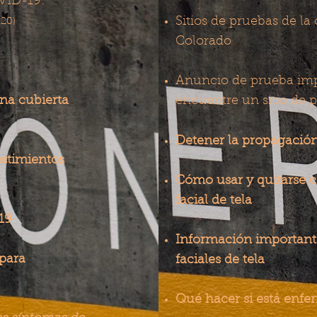
VID-19:
​
Sitios de pruebas de 
/20)
Colorado
Anuncio de prueba im
na cubierta
encuentre un sitio de
Detener la propagació
estimientos
Cómo usar y quitarse c
facial de tela
19
Información importante
para
faciales de tela
Qué hacer si está enf