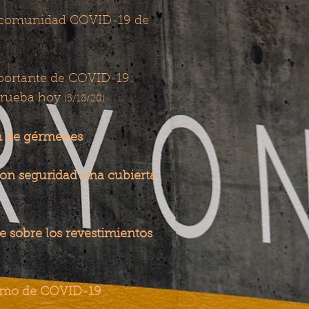
la comunidad COVID-19 de
portante de COVID-19:
​
 prueba hoy
(5/18/20)
​
n de gérmenes
on seguridad una cubierta
 sobre los revestimientos
ermo de COVID-19