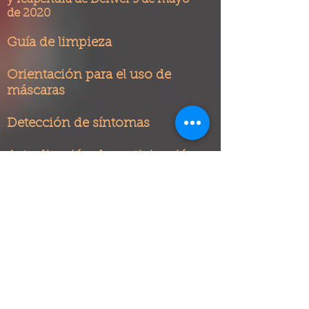
de 2020
Guía de limpieza
Orientación para el uso de
máscaras
Detección de síntomas
Actualización de participación
comunitaria del gobernador
sobre COVID-19
(4/5/20)
Actualización de participación
comunitaria del gobernador
sobre COVID-19
(27/4/20)
USCIS 4 de junio Extensión de
cierres