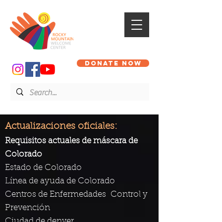
DONATE NOW
Actualizaciones oficiales:
Requisitos actuales de máscara de
Colorado
Estado de Colorado
Línea de ayuda de Colorado
Centros de Enfermedades
Control y
Prevención
Ciudad de denver