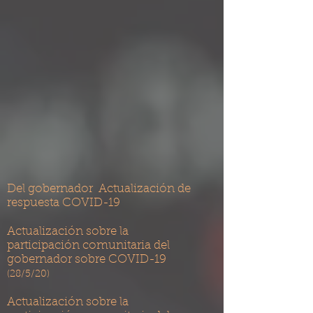
Del gobernador
Actualización de
respuesta COVID-19
Actualización sobre la
participación comunitaria del
gobernador sobre COVID-19
(28/5/20)
Actualización sobre la