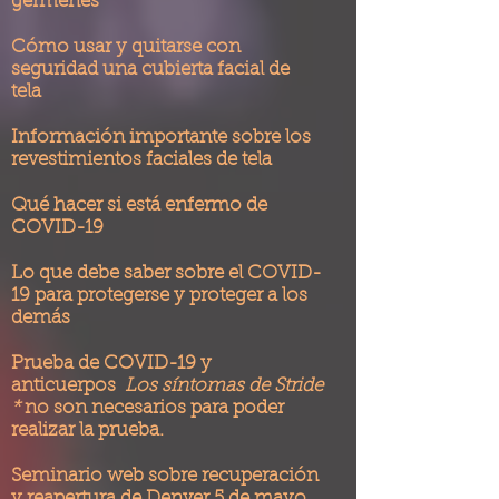
​
gérmenes
Cómo usar y quitarse con
seguridad una cubierta facial de
tela
Información importante sobre los
revestimientos faciales de tela
Qué hacer si está enfermo de
COVID-19
Lo que debe saber sobre el COVID-
19 para protegerse y proteger a los
demás
Prueba de COVID-19 y
anticuerpos
Los síntomas de Stride
*
no son necesarios para poder
realizar la prueba.
Seminario web sobre recuperación
y reapertura de Denver 5 de mayo