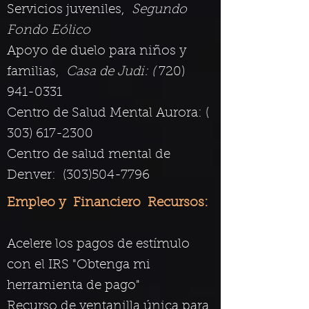
Servicios juveniles,
Segundo
Fondo Eólico
Apoyo de duelo para niños y
familias,
Casa de Judi: (
720)
941-0331
Centro de Salud Mental Aurora: (
303) 617-2300
Centro de salud mental de
Denver:
(303)504-7796
Empleo y
Financiero
Recursos:
​
Acelere los pagos de estímulo
con el IRS "Obtenga mi
herramienta de pago"
​​
Recurso de ventanilla única para