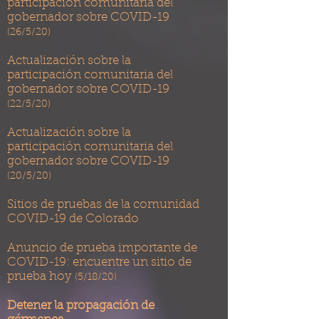
participación comunitaria del
gobernador sobre COVID-19
​
(26/5/20)
Actualización sobre la
participación comunitaria del
gobernador sobre COVID-19
(22/5/20)
Actualización sobre la
participación comunitaria del
gobernador sobre COVID-19
(20/5/20)
Sitios de pruebas de la comunidad
COVID-19 de Colorado
Anuncio de prueba importante de
COVID-19: encuentre un sitio de
​
prueba hoy
(5/18/20)
Detener la propagación de