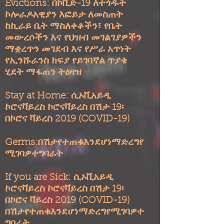
Evictions: በኮቪድ-19 ለተጎዱት
ኮሎራዶአዊያን እፎይታ ለመስጠት
ከኪራይ ቤት ማስለቀቆችን፣ የቤት
መውረሶችን እና የህዝብ መገልገያዎችን
ማቋረጥን መገደብ እና የሥራ አጥነት
የኢንሹራንስ ክፍያ የይገባኛል ጥያቄ
ሂደት ማፋጠን ትዕዛዝ
Stay at Home: ሲኦቪአይዲ
ኮሮናቫይረስ ኮሮናቫይረስ በሽታ 19፡
በኮሮና ቫይረስ 2019 (COVID-19)
Germs:በሽታየተጠቁእንደሆነማድረግየ
ሚገባዎተግባራት
If you are Sick: ሲኦቪአይዲ
ኮሮናቫይረስ ኮሮናቫይረስ በሽታ 19፡
በኮሮና ቫይረስ 2019 (COVID-19)
በሽታየተጠቁእንደሆነማድረግየሚገባዎተ
ግባራት