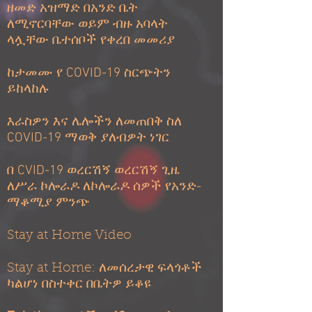
ዘመድ አዝማድ በአንድ ቤት
ለሚኖርባቸው ወይም ብዙ አባላት
ላሏቸው ቤተሰቦች የቀረበ መመሪያ
ከታመሙ የ COVID-19 ስርጭትን
ይከላከሉ
እራስዎን እና ሌሎችን ለመጠበቅ ስለ
COVID-19 ማወቅ ያለብዎት ነገር
በ CVID-19 ወረርሽኝ ወረርሽኝ ጊዜ
ለሥራ ኮሎራዶ ለኮሎራዶ ሰዎች የአንድ-
ማቆሚያ ምንጭ
Stay at Home Video
Stay at Home: ለመሰረታዊ ፍላጎቶች
ካልሆነ በስተቀር
በቤትዎ ይቆዩ