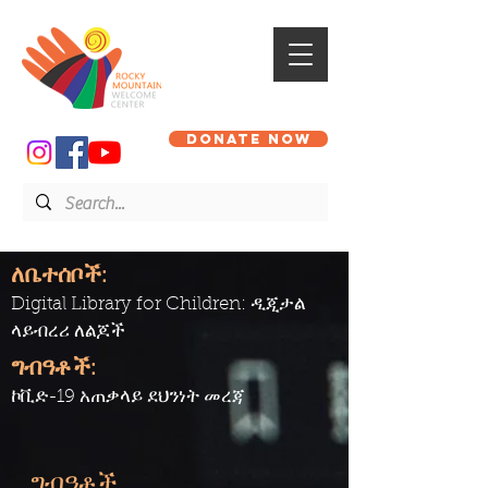
DONATE NOW
ለቤተሰቦች:
Digital Library for Children: ዲጂታል
ላይብረሪ ለልጆች
ግብዓቶች:
ኮቪድ-19 አጠቃላይ ደህንነት መረጃ
ግብዓቶች