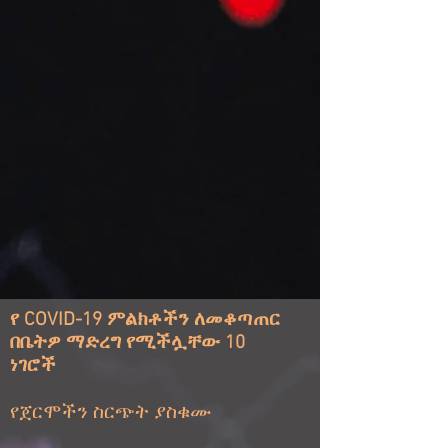
የ COVID-19 ምልክቶችን ለመቆጣጠር
በቤትዎ ማድረግ የሚችሏቸው 10
ነገሮች
የጀርሞችን ስርጭት ያስቁሙ